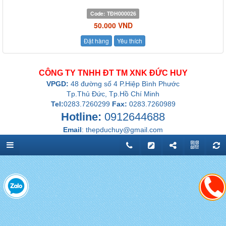
Code:
TĐH000026
50.000 VND
Đặt hàng
Yêu thích
CÔNG TY TNHH ĐT TM XNK ĐỨC HUY
VPGD:
48 đường số 4 P.Hiệp Bình Phước
Tp.Thủ Đức, Tp.Hồ Chí Minh
Tel:
0283.7260299
Fax:
0283.7260989
Hotline:
0912644688
Email
:
thepduchuy@gmail.com