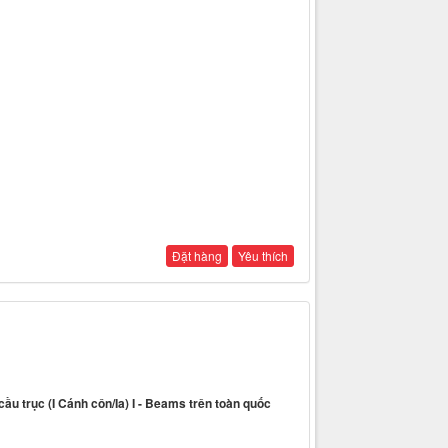
Đặt hàng
Yêu thích
u trục (I Cánh côn/Ia) I - Beams trên toàn quốc