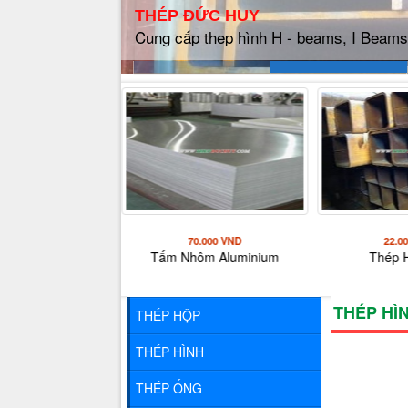
Cung cấp thép hộp vuông, thép hộp chữ 
hộp mạ kẽm các loại
9.500 VND
70.000 VND
22.0
THÉP HÌNH CHỮ H
Tấm Nhôm Aluminium
Thép 
:...
THÉP HÌ
THÉP HỘP
THÉP HÌNH
THÉP ỐNG