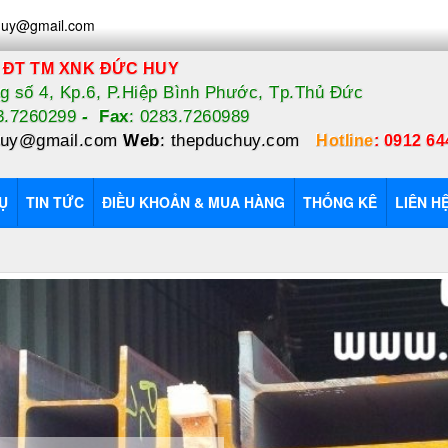
huy@gmail.com
 ĐT TM XNK ĐỨC HUY
 số 4, Kp.6, P.Hiệp Bình Phước, Tp.Thủ Đức
83.7260299
-
Fax
: 0283.7260989
huy@gmail.com
Web
:
thepduchuy.com
Hotline
:
0912 64
Ụ
TIN TỨC
ĐIỀU KHOẢN & MUA HÀNG
THỐNG KÊ
LIÊN H