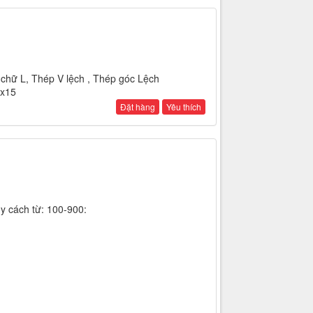
chữ L, Thép V lệch , Thép góc Lệch
2x15
Đặt hàng
Yêu thích
y cách từ: 100-900: