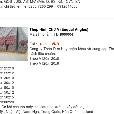
̉n
: GOST, JIS, ASTM/ASME, Q, BS, KS, TCVN, EN
tin chi tiết liên hệ: 0283 7260 299 - 0912644688
Thép Hình Chữ V (Enqual Angles)
Mã sản phẩm:
TĐH000004
Giá :
18.500 VND
Công ty Thép Đức Huy nhập khẩu và cung cấp Thé
cách tiêu chuẩn:
Thép V120x120x8
Thép V120x120x8
5x125x10
5x125x12
0x130x10
0x130x12
0x150x10
0x150x12
0x150x15
0x200x20
 Cơ khí chế tạo máy, kết cấu nhà xưởng, xây dân dụng
Mỹ , Nhật, Việt Nam ,Nga, Trung Quốc, Hàn Quốc, thailand