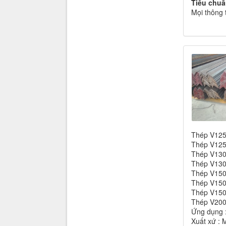
Tiêu chuâ
Mọi thông 
Thép V12
Thép V12
Thép V13
Thép V13
Thép V15
Thép V15
Thép V15
Thép V20
Ứng dụng :
Xuất xứ : 