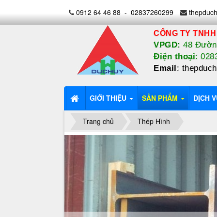
0912 64 46 88
-
02837260299
thepduc
CÔNG TY TNHH
VPGD:
48 Đường
Điện thoại
: 02
Email
:
thepduc
GIỚI THIỆU
SẢN PHẨM
DỊCH V
Trang chủ
Thép Hình