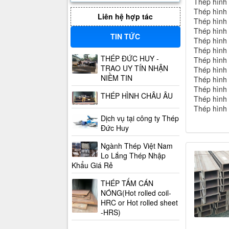
Thép hình
Thép hình
Liên hệ hợp tác
Thép hình
Thép hình
TIN TỨC
Thép hình
Thép hình
THÉP ĐỨC HUY -
Thép hình
TRAO UY TÍN NHẬN
Thép hình
NIỀM TIN
Thép hình
Thép hình
THÉP HÌNH CHÂU ÂU
Thép hình
Thép hình
Dịch vụ tại công ty Thép
Đức Huy
Ngành Thép Việt Nam
Lo Lắng Thép Nhập
Khẩu Giá Rẻ
THÉP TẤM CÁN
NÓNG(Hot rolled coil-
HRC or Hot rolled sheet
-HRS)