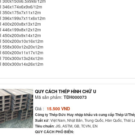
 I 300x150x6.5x9x6/12m
 I 346x174x6x9x6/12m
 I 350x175x7x11x12m
 I 396x199x7x11x6x12m
 I 400x200x8x13x12m
 I 446x199x8x12x12m
 I 450x200x9x14x12m
 I 500x200x10x16x12m
 I 558x300x12x20x12m
 I 600x200x11x17x12m
 I 700x300x13x24x12m
 I 800x300x14x26x12m
QUY CÁCH THÉP HÌNH CHỮ U
Mã sản phẩm:
TĐH000073
Giá :
15.500 VND
Công ty Thép Đức Huy nhập khẩu và cung cấp Thép U/Thép
Xuất xứ
: Việt Nam, Nhật Bản, Trung Quốc, Hàn Quốc, Thái L
Tiêu chuẩn
: JIS, ASTM, GB, TCVN, EN
QUY CÁCH PHỔ BIẾN: