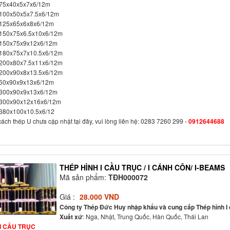
U75x40x5x7x6/12m
U100x50x5x7.5x6/12m
U125x65x6x8x6/12m
U150x75x6.5x10x6/12m
U150x75x9x12x6/12m
U180x75x7x10.5x6/12m
U200x80x7.5x11x6/12m
U200x90x8x13.5x6/12m
U50x90x9x13x6/12m
U300x90x9x13x6/12m
U300x90x12x16x6/12m
380x100x10.5x6/12
ách thép U chưa cập nhật tại đây, vui lòng liên hệ: 0283 7260 299 -
0912644688
THÉP HÌNH I CẦU TRỤC / I CÁNH CÔN/ I-BEAMS
Mã sản phẩm:
TĐH000072
Giá :
28.000 VND
Công ty Thép Đức Huy nhập khẩu và cung cấp Thép hình I cầ
Xuất xứ
: Nga, Nhật, Trung Quốc, Hàn Quốc, Thái Lan
I CẦU TRỤC