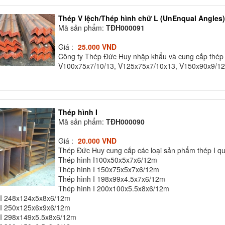
Thép V lệch/Thép hình chữ L (UnEnqual Angles)
Mã sản phẩm:
TĐH000091
Giá :
25.000 VND
Công ty Thép Đức Huy nhập khẩu và cung cấp thép 
V100x75x7/10/13, V125x75x7/10x13, V150x90x9/1
Thép hình I
Mã sản phẩm:
TĐH000090
Giá :
20.000 VND
Thép Đức Huy cung cấp các loại sản phẩm thép I qu
Thép hình I100x50x5x7x6/12m
Thép hình I 150x75x5x7x6/12m
Thép hình I 198x99x4.5x7x6/12m
Thép hình I 200x100x5.5x8x6/12m
 I 248x124x5x8x6/12m
 I 250x125x6x9x6/12m
 I 298x149x5.5x8x6/12m