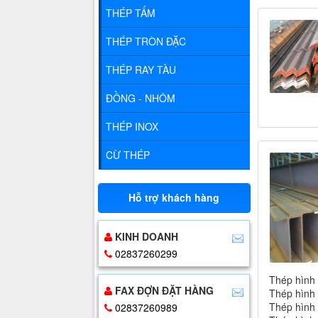
THÉP TẤM
THÉP TRÒN ĐẶC
THÉP RAY TÀU
ĐỒNG - NHÔM
THÉP INOX
CỪ THÉP
Hỗ trợ khách hàng
KINH DOANH
02837260299
Thép hình
FAX ĐỢN ĐẶT HÀNG
Thép hình
Thép hình
02837260989