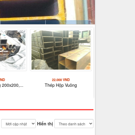
VND
22.000 VND
19.500 VND
 200x200,...
Thép Hộp Vuông
QUY CÁCH THÉP H
:...
Hiển thị