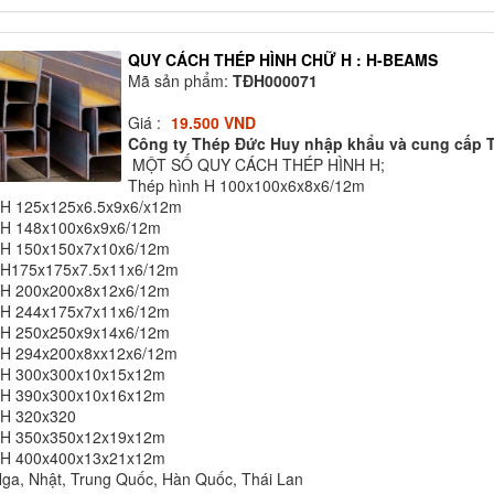
QUY CÁCH THÉP HÌNH CHỮ H : H-BEAMS
Mã sản phẩm:
TĐH000071
Giá :
19.500 VND
Công ty Thép Đức Huy nhập khẩu và cung cấp T
MỘT SỐ QUY CÁCH THÉP HÌNH H;
Thép hình H 100x100x6x8x6/12m
 H 125x125x6.5x9x6/x12m
 H 148x100x6x9x6/12m
 H 150x150x7x10x6/12m
 H175x175x7.5x11x6/12m
 H 200x200x8x12x6/12m
 H 244x175x7x11x6/12m
 H 250x250x9x14x6/12m
 H 294x200x8xx12x6/12m
 H 300x300x10x15x12m
 H 390x300x10x16x12m
 H 320x320
 H 350x350x12x19x12m
 H 400x400x13x21x12m
Nga, Nhật, Trung Quốc, Hàn Quốc, Thái Lan