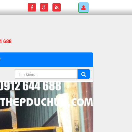
4 688
Ệ