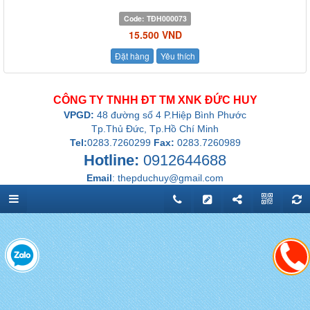
Code:
TĐH000073
15.500 VND
Đặt hàng
Yêu thích
CÔNG TY TNHH ĐT TM XNK ĐỨC HUY
VPGD:
48 đường số 4 P.Hiệp Bình Phước
Tp.Thủ Đức, Tp.Hồ Chí Minh
Tel:
0283.7260299
Fax:
0283.7260989
Hotline:
0912644688
Email
:
thepduchuy@gmail.com